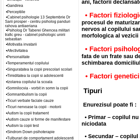
ani, factorii declansat
•Gandirea
•Perceptiile
• Factori fiziologi
•Cabinet psihologie 13 Septembrie Dr
Sarii prosper - centru psiholog panduri
procesul de maturizare
rahova antiaeriana
nervos al copilului sa
•Psiholog Dr Taberei Ghencea militari
trafic greu - cabinet psihologic unirii
morfologica al vezicii
sebastian
•Motivatia invatarii
• Factori psiholo
•Afectivitatea
fata de un frate sau d
•Personalitate
schimbarea domiciliul
•Temperamentul copilului
•Singuratatea la copii prescolari scolari
• Factori genetic
•Timiditatea la copii si adolescenti
•Izolarea copilului la scoala
•Somnilocvia - vorbit in somn la copii
Tipuri
•Somnambulism la copii
•Ticuri verbale faciale cauze
Enurezisul poate fi :
•Ticuri nervoase la copii - motorii
•Autism la copii tratament
• Primar – copilul nu 
•Autism cauze si forme de manifestare
niciodata
•Autism la copii test
•Sindrom Down psihoterapie
• Secundar – copilul a
•Tulburari de comportament adolescenti