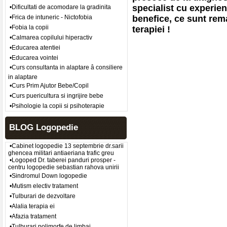
specialist cu experie
•Dificultati de acomodare la gradinita
•Frica de intuneric - Nictofobia
benefice, ce sunt rem
•Fobia la copii
terapiei !
•Calmarea copilului hiperactiv
•Educarea atentiei
•Educarea vointei
•Curs consultanta in alaptare â consiliere
in alaptare
•Curs Prim Ajutor Bebe/Copil
•Curs puericultura si ingrijire bebe
•Psihologie la copii si psihoterapie
BLOG Logopedie
•Cabinet logopedie 13 septembrie dr.sarii
ghencea militari antiaeriana trafic greu
•Logoped Dr. taberei panduri prosper -
centru logopedie sebastian rahova unirii
•Sindromul Down logopedie
•Mutism electiv tratament
•Tulburari de dezvoltare
•Alalia terapia ei
•Afazia tratament
•Tulburari polimorfe de limbaj