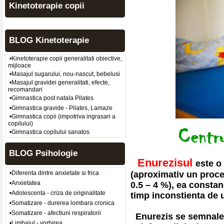
Kinetoterapie copii
BLOG Kinetoterapie
•Kinetoterapie copii generalitati obiective,
mijloace
•Masajul sugarului, nou-nascut, bebelusi
•Masajul gravidei generalitati, efecte,
recomandari
•Gimnastica post natala Pilates
•Gimnastica gravide - Pilates, Lamaze
•Gimnastica copii (impotriva ingrasari a
copilului)
•Gimnastica copilului sanatos
BLOG Psihologie
Enurezisul
este o 
•Diferenta dintre anxietate si frica
(aproximativ un procen
•Anxietatea
0.5 – 4 %), ea constan
•Adolescenta - criza de originalitate
timp inconstienta de u
•Somatizare - durerea lombara cronica
•Somatizare - afectiuni respiratorii
Enurezis se semnaleaz
•Limbajul - vorbirea