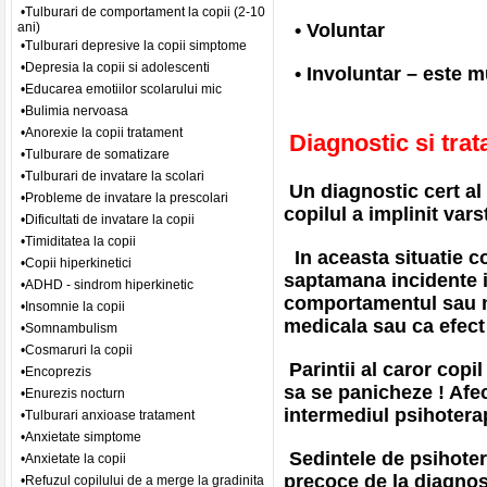
•Tulburari de comportament la copii (2-10
ani)
• Voluntar
•Tulburari depresive la copii simptome
•Depresia la copii si adolescenti
• Involuntar – este mu
•Educarea emotiilor scolarului mic
•Bulimia nervoasa
•Anorexie la copii tratament
Diagnostic si tra
•Tulburare de somatizare
•Tulburari de invatare la scolari
Un diagnostic cert al 
•Probleme de invatare la prescolari
copilul a implinit vars
•Dificultati de invatare la copii
•Timiditatea la copii
In aceasta situatie co
•Copii hiperkinetici
saptamana incidente in
•ADHD - sindrom hiperkinetic
comportamentul sau n
•Insomnie la copii
medicala sau ca efect
•Somnambulism
•Cosmaruri la copii
Parintii al caror copi
•Encoprezis
sa se panicheze ! Afec
•Enurezis nocturn
intermediul psihotera
•Tulburari anxioase tratament
•Anxietate simptome
Sedintele de psihoter
•Anxietate la copii
precoce de la diagnost
•Refuzul copilului de a merge la gradinita