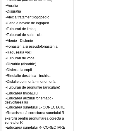
•Agrafia
•Disgrafia
•Alexia tratament logopedic
•Cand e nevoie de logoped
•Tulburari de limbaj
•Tulburari de scris - citit
•Afonie - Disfonie
•Fonastenia si pseudofonastenia
•Raguseala vocii
•Tulburari de voce
•Dizartria (disartrie)
•Dislexia la copii
•Rinolalie deschisa - inchisa
•Dislalie polimorfa - monomorfa
•Tulburari de pronuntie (articulare)
•Educarea limbajului
•Educarea auzului fonematic -
dezvoltarea lui
•Educarea sunetului L- CORECTARE
•Rotacismul â corectarea sunetului R-
exercitii pentru pronuntarea corecta a
sunetului R
•Educarea sunetului R- CORECTARE