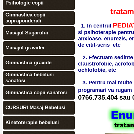
Psihologie copii
tratam
Gimnastica copii
supraponderali
PEDIA
1. In centrul
si psihoterapie pentru d
Masajul Sugarului
anxioase, enurezis, en
de citit-scris etc
Masajul gravidei
2. Efectuam sedinte 
Gimnastica gravide
claustrofobie, acrofobi
ochlofobie, etc
Gimnastica bebelusi
sanatosi
3. Pentru mai multe i
programari va rugam s
Gimnastica copii sanatosi
0766.735.404 sau 
CURSURI Masaj Bebelusi
Kinetoterapie bebelusi