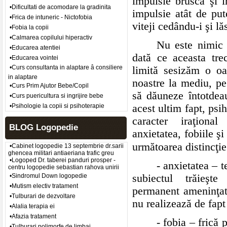
impulsie bruscă şi i
•Dificultati de acomodare la gradinita
impulsie atât de put
•Frica de intuneric - Nictofobia
viteji cedându-i şi l
•Fobia la copii
•Calmarea copilului hiperactiv
Nu este nimic m
•Educarea atentiei
dată ce aceasta tre
•Educarea vointei
•Curs consultanta in alaptare â consiliere
limită sesizăm o oar
in alaptare
noastre la mediu, p
•Curs Prim Ajutor Bebe/Copil
să dăuneze întotdea
•Curs puericultura si ingrijire bebe
acest ultim fapt, psih
•Psihologie la copii si psihoterapie
caracter iraţional
BLOG Logopedie
anxietatea, fobiile şi
următoarea distincţie 
•Cabinet logopedie 13 septembrie dr.sarii
ghencea militari antiaeriana trafic greu
•Logoped Dr. taberei panduri prosper -
- anxietatea – t
centru logopedie sebastian rahova unirii
subiectul trăieşt
•Sindromul Down logopedie
•Mutism electiv tratament
permanent ameninţat;
•Tulburari de dezvoltare
nu realizează de fapt
•Alalia terapia ei
•Afazia tratament
- fobia – frică 
•Tulburari polimorfe de limbaj