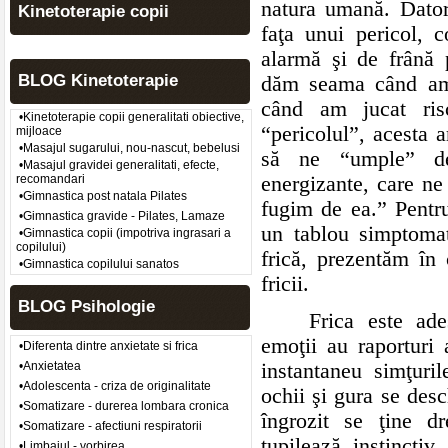
natura umană. Dator
Kinetoterapie copii
faţa unui pericol, 
alarmă şi de frână 
BLOG Kinetoterapie
dăm seama când am 
când am jucat ris
•Kinetoterapie copii generalitati obiective,
“pericolul”, acesta a
mijloace
•Masajul sugarului, nou-nascut, bebelusi
să ne “umple” de
•Masajul gravidei generalitati, efecte,
energizante, care ne
recomandari
•Gimnastica post natala Pilates
fugim de ea.” Pentru
•Gimnastica gravide - Pilates, Lamaze
un tablou simptomat
•Gimnastica copii (impotriva ingrasari a
copilului)
frică, prezentăm în 
•Gimnastica copilului sanatos
fricii.
BLOG Psihologie
Frica este ad
emoţii au raporturi 
•Diferenta dintre anxietate si frica
instantaneu simţuri
•Anxietatea
•Adolescenta - criza de originalitate
ochii şi gura se desc
•Somatizare - durerea lombara cronica
îngrozit se ţine d
•Somatizare - afectiuni respiratorii
tupilează instincti
•Limbajul - vorbirea