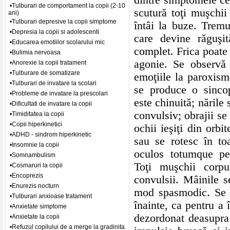
•Tulburari de comportament la copii (2-10
scutură toţi muşchii
ani)
•Tulburari depresive la copii simptome
întâi la buze. Tremu
•Depresia la copii si adolescenti
care devine răguşit
•Educarea emotiilor scolarului mic
complet. Frica poate 
•Bulimia nervoasa
agonie. Se observă 
•Anorexie la copii tratament
•Tulburare de somatizare
emoţiile la paroxism
•Tulburari de invatare la scolari
se produce o sincop
•Probleme de invatare la prescolari
este chinuită; nările 
•Dificultati de invatare la copii
convulsiv; obrajii se
•Timiditatea la copii
•Copii hiperkinetici
ochii ieşiţi din orbi
•ADHD - sindrom hiperkinetic
sau se rotesc în toa
•Insomnie la copii
oculos totumque pere
•Somnambulism
Toţi muşchii corpu
•Cosmaruri la copii
•Encoprezis
convulsii. Mâinile s
•Enurezis nocturn
mod spasmodic. Se î
•Tulburari anxioase tratament
înainte, ca pentru a î
•Anxietate simptome
dezordonat deasupra 
•Anxietate la copii
•Refuzul copilului de a merge la gradinita