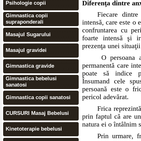
Diferenţa dintre anx
Psihologie copii
Fiecare dintre
Gimnastica copii
intensă, care este o 
supraponderali
confruntarea cu per
Masajul Sugarului
foarte intensă şi ir
prezenţa unei situaţi
Masajul gravidei
O persoana an
permanentă care inte
Gimnastica gravide
poate să indice pr
Gimnastica bebelusi
Însumand cele spus
sanatosi
persoană este o fric
pericol adevărat.
Gimnastica copii sanatosi
Frica reprezint
CURSURI Masaj Bebelusi
prin faptul că are un
natura ei o întâlnim 
Kinetoterapie bebelusi
Prin urmare, fr