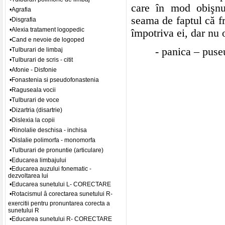
care în mod obişnui
•Agrafia
seama de faptul că fri
•Disgrafia
•Alexia tratament logopedic
împotriva ei, dar nu 
•Cand e nevoie de logoped
- panica – puseu
•Tulburari de limbaj
•Tulburari de scris - citit
•Afonie - Disfonie
•Fonastenia si pseudofonastenia
•Raguseala vocii
•Tulburari de voce
•Dizartria (disartrie)
•Dislexia la copii
•Rinolalie deschisa - inchisa
•Dislalie polimorfa - monomorfa
•Tulburari de pronuntie (articulare)
•Educarea limbajului
•Educarea auzului fonematic -
dezvoltarea lui
•Educarea sunetului L- CORECTARE
•Rotacismul â corectarea sunetului R-
exercitii pentru pronuntarea corecta a
sunetului R
•Educarea sunetului R- CORECTARE