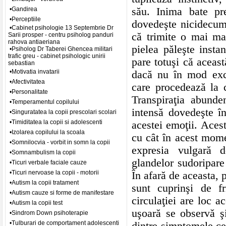
său. Inima bate pre
•Gandirea
•Perceptiile
dovedeşte nicidecum 
•Cabinet psihologie 13 Septembrie Dr
că trimite o mai mar
Sarii prosper - centru psiholog panduri
rahova antiaeriana
pielea păleşte insta
•Psiholog Dr Taberei Ghencea militari
trafic greu - cabinet psihologic unirii
pare totuşi că aceast
sebastian
•Motivatia invatarii
dacă nu în mod excl
•Afectivitatea
care procedează la co
•Personalitate
Transpiraţia abunde
•Temperamentul copilului
intensă dovedeşte în
•Singuratatea la copii prescolari scolari
•Timiditatea la copii si adolescenti
acestei emoţii. Aces
•Izolarea copilului la scoala
cu cât în acest mome
•Somnilocvia - vorbit in somn la copii
expresia vulgară d
•Somnambulism la copii
glandelor sudoripare 
•Ticuri verbale faciale cauze
•Ticuri nervoase la copii - motorii
În afară de aceasta, p
•Autism la copii tratament
sunt cuprinşi de fr
•Autism cauze si forme de manifestare
circulaţiei are loc ac
•Autism la copii test
uşoară se observǎ ş
•Sindrom Down psihoterapie
•Tulburari de comportament adolescenti
dintre simptomele cel