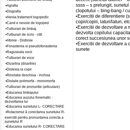
ssss – s prelungit, sunetul 
•Agrafia
clopotului – bing-bang / cu
•Disgrafia
•Exercitii de diferentiere 
•Alexia tratament logopedic
copii/copiii, laturi/laturi, etc
•Cand e nevoie de logoped
•Exercitii de dezvoltare a 
•Tulburari de limbaj
dezvolta copilului capacita
•Tulburari de scris - citit
corect succesiunea unor s
•Afonie - Disfonie
•Exercitii de dezvoltare a c
•Fonastenia si pseudofonastenia
sunete
•Raguseala vocii
•Tulburari de voce
•Dizartria (disartrie)
•Dislexia la copii
•Rinolalie deschisa - inchisa
•Dislalie polimorfa - monomorfa
•Tulburari de pronuntie (articulare)
•Educarea limbajului
•Educarea auzului fonematic -
dezvoltarea lui
•Educarea sunetului L- CORECTARE
•Rotacismul â corectarea sunetului R-
exercitii pentru pronuntarea corecta a
sunetului R
•Educarea sunetului R- CORECTARE