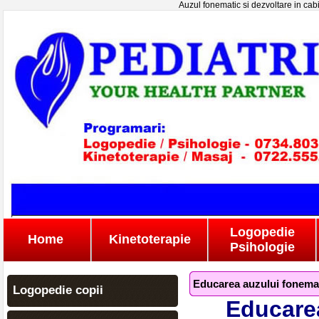
Auzul fonematic si dezvoltare in cab
Logopedie
Home
Kinetoterapie
Psihologie
Educarea auzului fonemati
Logopedie copii
Educarea