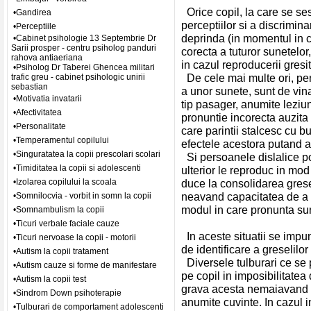
Orice copil, la care se se
•Gandirea
perceptiilor si a discrimin
•Perceptiile
deprinda (in momentul in c
•Cabinet psihologie 13 Septembrie Dr
Sarii prosper - centru psiholog panduri
corecta a tuturor sunetelor,
rahova antiaeriana
in cazul reproducerii gres
•Psiholog Dr Taberei Ghencea militari
De cele mai multe ori, pen
trafic greu - cabinet psihologic unirii
sebastian
a unor sunete, sunt de vin
•Motivatia invatarii
tip pasager, anumite leziuni
•Afectivitatea
pronuntie incorecta auzita 
•Personalitate
care parintii stalcesc cu bu
•Temperamentul copilului
efectele acestora putand 
•Singuratatea la copii prescolari scolari
Si persoanele dislalice p
•Timiditatea la copii si adolescenti
ulterior le reproduc in mo
•Izolarea copilului la scoala
duce la consolidarea gresel
neavand capacitatea de a s
•Somnilocvia - vorbit in somn la copii
modul in care pronunta sun
•Somnambulism la copii
•Ticuri verbale faciale cauze
In aceste situatii se impun
•Ticuri nervoase la copii - motorii
de identificare a greselilor
•Autism la copii tratament
Diversele tulburari ce se p
•Autism cauze si forme de manifestare
pe copil in imposibilitatea
•Autism la copii test
grava acesta nemaiavand c
•Sindrom Down psihoterapie
anumite cuvinte. In cazul i
•Tulburari de comportament adolescenti