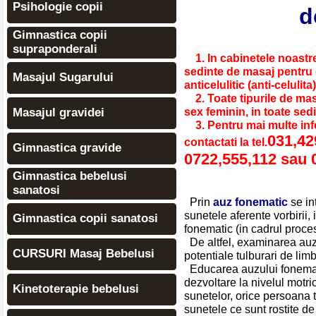
Psihologie copii
d
Gimnastica copii
supraponderali
1. In cabinetele noastre
sedinte de masaj pentru 
Masajul Sugarului
anticelulitic (anti-celulit
2. Toate tipurile de ma
sex feminin, in toate sedi
Masajul gravidei
3. Pentru mai multe inf
031,42
contactati la tel.
Gimnastica gravide
0722,555,112 sau 
Gimnastica bebelusi
sanatosi
Prin
auz fonematic
se in
sunetele aferente vorbirii, 
Gimnastica copii sanatosi
fonematic (in cadrul procesu
De altfel, examinarea auzu
CURSURI Masaj Bebelusi
potentiale tulburari de lim
Educarea auzului fonematic
dezvoltare la nivelul motri
Kinetoterapie bebelusi
sunetelor, orice persoana 
sunetele ce sunt rostite de 