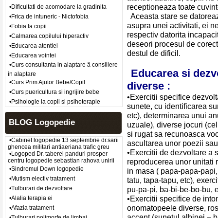
receptioneaza toate cuvinte
•Dificultati de acomodare la gradinita
Aceasta stare se datoreaza
•Frica de intuneric - Nictofobia
asupra unei activitati, ei n
•Fobia la copii
respectiv datorita incapacit
•Calmarea copilului hiperactiv
deseori procesul de corect
•Educarea atentiei
destul de dificil.
•Educarea vointei
•Curs consultanta in alaptare â consiliere
Educarea si dezv
in alaptare
•Curs Prim Ajutor Bebe/Copil
diverse :
•Curs puericultura si ingrijire bebe
•Exercitii specifice dezvol
•Psihologie la copii si psihoterapie
sunete, cu identificarea sur
etc), determinarea unui an
BLOG Logopedie
uzuale), diverse jocuri (cel
si rugat sa recunoasca voce
•Cabinet logopedie 13 septembrie dr.sarii
ascultarea unor poezii sau
ghencea militari antiaeriana trafic greu
•Exercitii de dezvoltare a 
•Logoped Dr. taberei panduri prosper -
centru logopedie sebastian rahova unirii
reproducerea unor unitati 
•Sindromul Down logopedie
in masa ( papa-papa-papi,
•Mutism electiv tratament
tatu, tapa-tapu, etc), exer
•Tulburari de dezvoltare
pu-pa-pi, ba-bi-be-bo-bu, e
•Exercitii specifice de int
•Alalia terapia ei
onomatopeele diverse, rosti
•Afazia tratament
accent (sunetul albinei – b
•Tulburari polimorfe de limbaj