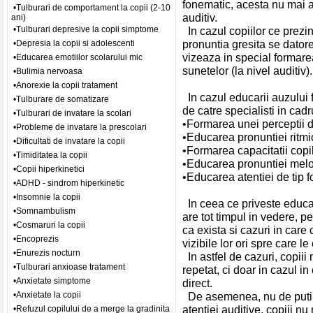
fonematic, acesta nu mai a
•Tulburari de comportament la copii (2-10
auditiv.
ani)
•Tulburari depresive la copii simptome
In cazul copiilor ce prezin
pronuntia gresita se dator
•Depresia la copii si adolescenti
vizeaza in special formarea
•Educarea emotiilor scolarului mic
sunetelor (la nivel auditiv)
•Bulimia nervoasa
•Anorexie la copii tratament
In cazul educarii auzului
•Tulburare de somatizare
de catre specialisti in cad
•Tulburari de invatare la scolari
•Formarea unei perceptii d
•Probleme de invatare la prescolari
•Educarea pronuntiei ritmi
•Dificultati de invatare la copii
•Formarea capacitatii copil
•Timiditatea la copii
•Educarea pronuntiei mel
•Copii hiperkinetici
•Educarea atentiei de tip 
•ADHD - sindrom hiperkinetic
•Insomnie la copii
In ceea ce priveste educare
•Somnambulism
are tot timpul in vedere, p
•Cosmaruri la copii
ca exista si cazuri in care
•Encoprezis
vizibile lor ori spre care l
•Enurezis nocturn
In astfel de cazuri, copii
•Tulburari anxioase tratament
repetat, ci doar in cazul 
•Anxietate simptome
direct.
•Anxietate la copii
De asemenea, nu de putine 
atentiei auditive, copiii n
•Refuzul copilului de a merge la gradinita