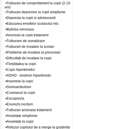
•Tulburari de comportament la copii (2-10
ani)
•Tulburari depresive la copii simptome
•Depresia la copii si adolescenti
•Educarea emotiilor scolarului mic
•Bulimia nervoasa
•Anorexie la copii tratament
•Tulburare de somatizare
•Tulburari de invatare la scolari
•Probleme de invatare la prescolari
•Dificultati de invatare la copii
•Timiditatea la copii
•Copii hiperkinetici
•ADHD - sindrom hiperkinetic
•Insomnie la copii
•Somnambulism
•Cosmaruri la copii
•Encoprezis
•Enurezis nocturn
•Tulburari anxioase tratament
•Anxietate simptome
•Anxietate la copii
•Refuzul copilului de a merge la gradinita