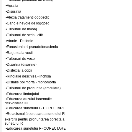
•Agrafia
•Disgrafia
•Alexia tratament logopedic
•Cand e nevoie de logoped
•Tulburari de limbaj
•Tulburari de scris - citit
•Afonie - Disfonie
•Fonastenia si pseudofonastenia
•Raguseala vocii
•Tulburari de voce
•Dizartria (disartrie)
•Dislexia la copii
•Rinolalie deschisa - inchisa
•Dislalie polimorfa - monomorfa
•Tulburari de pronuntie (articulare)
•Educarea limbajului
•Educarea auzului fonematic -
dezvoltarea lui
•Educarea sunetului L- CORECTARE
•Rotacismul â corectarea sunetului R-
exercitii pentru pronuntarea corecta a
sunetului R
•Educarea sunetului R- CORECTARE