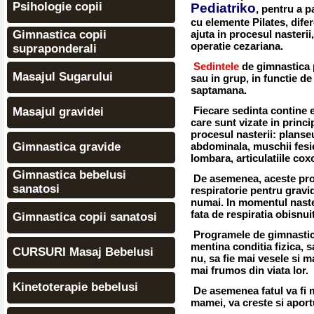
Psihologie copii
Pediatriko
, pentru a p
cu elemente Pilates, difer
Gimnastica copii
ajuta in procesul nasterii
operatie cezariana.
supraponderali
Sedintele
de gimnastica p
Masajul Sugarului
sau in grup, in functie de
saptamana.
Fiecare sedinta contine ex
Masajul gravidei
care sunt vizate in princi
procesul nasterii: planseu
Gimnastica gravide
abdominala, muschii fesie
lombara, articulatiile cox
Gimnastica bebelusi
De asemenea, aceste prog
sanatosi
respiratorie pentru gravi
numai. In momentul nasteri
fata de respiratia obisnui
Gimnastica copii sanatosi
Programele de gimnastica 
mentina conditia fizica, s
CURSURI Masaj Bebelusi
nu, sa fie mai vesele si 
mai frumos din viata lor.
Kinetoterapie bebelusi
De asemenea fatul va fi m
mamei, va creste si aportu