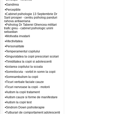
•Gandirea
•Perceptiile
•Cabinet psihologie 13 Septembrie Dr
Sarii prosper - centru psiholog panduri
rahova antiaeriana
•Psiholog Dr Taberei Ghencea militari
trafic greu - cabinet psihologic unirii
sebastian
•Motivatia invatarii
•Afectivitatea
•Personalitate
•Temperamentul copilului
•Singuratatea la copii prescolari scolari
•Timiditatea la copii si adolescenti
•Izolarea copilului la scoala
•Somnilocvia - vorbit in somn la copii
•Somnambulism la copii
•Ticuri verbale faciale cauze
•Ticuri nervoase la copii - motorii
•Autism la copii tratament
•Autism cauze si forme de manifestare
•Autism la copii test
•Sindrom Down psihoterapie
•Tulburari de comportament adolescenti