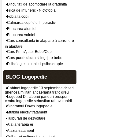
•Dificultati de acomodare la gradinita
•Frica de intuneric - Nictofobia
•Fobia la copii
•Calmarea copilului hiperactiv
•Educarea atentiei
•Educarea vointei
•Curs consultanta in alaptare â consiliere
in alaptare
•Curs Prim Ajutor Bebe/Copil
•Curs puericultura si ingrijire bebe
•Psihologie la copii si psihoterapie
BLOG Logopedie
•Cabinet logopedie 13 septembrie dr.sarii
ghencea militari antiaeriana trafic greu
•Logoped Dr. taberei panduri prosper -
centru logopedie sebastian rahova unirii
•Sindromul Down logopedie
•Mutism electiv tratament
•Tulburari de dezvoltare
•Alalia terapia ei
•Afazia tratament
•Tulburari polimorfe de limbaj