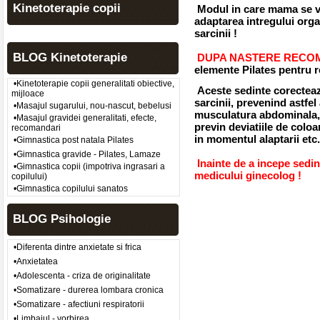
Kinetoterapie copii
Modul in care mama se va 
adaptarea intregului orga
sarcinii !
BLOG Kinetoterapie
DUPA NASTERE RECO
elemente Pilates pentru r
•Kinetoterapie copii generalitati obiective,
Aceste sedinte corecteaz
mijloace
sarcinii, prevenind astfel
•Masajul sugarului, nou-nascut, bebelusi
musculatura abdominala, 
•Masajul gravidei generalitati, efecte,
previn deviatiile de coloa
recomandari
in momentul alaptarii etc.
•Gimnastica post natala Pilates
•Gimnastica gravide - Pilates, Lamaze
Inainte de a incepe sedin
•Gimnastica copii (impotriva ingrasari a
medicului ginecolog !
copilului)
•Gimnastica copilului sanatos
BLOG Psihologie
•Diferenta dintre anxietate si frica
•Anxietatea
•Adolescenta - criza de originalitate
•Somatizare - durerea lombara cronica
•Somatizare - afectiuni respiratorii
•Limbajul - vorbirea