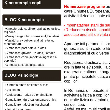
Kinetoterapie copii
Numeroase programe
au
catre Uniunea Europeana, p
activitatii fizice, cu toate
BLOG Kinetoterapie
•Imbunatatirea starii de san
•Kinetoterapie copii generalitati obiective,
•Reducerea riscului aparitie
mijloace
asociate unui stil de viata
•Masajul sugarului, nou-nascut, bebelusi
•Masajul gravidei generalitati, efecte,
Aproape toti parametrii spec
recomandari
generatii sunt in cadere libe
•Gimnastica post natala Pilates
diagnosticati si cu diverse 
•Gimnastica gravide - Pilates, Lamaze
•Gimnastica copii (impotriva ingrasari a
copilului)
Reducerea drastica a activi
•Gimnastica copilului sanatos
ore in fata televizorului, a
exagerat de alimente boga
BLOG Psihologie
printre principalele cauze
copiilor.
•Diferenta dintre anxietate si frica
•Anxietatea
In Romania, din pacate, in u
activitatea fizica a copiilo
•Adolescenta - criza de originalitate
educatie fizica devenind d
•Somatizare - durerea lombara cronica
cei de liceu.
•Somatizare - afectiuni respiratorii
Astfel, tot mai multi copii
•Limbajul - vorbirea