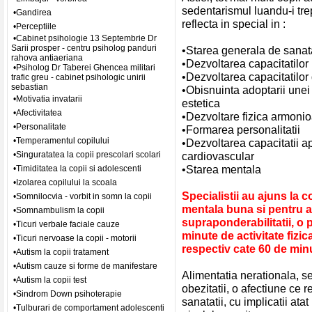
sedentarismul luandu-i trept
•Gandirea
reflecta in special in :
•Perceptiile
•Cabinet psihologie 13 Septembrie Dr
Sarii prosper - centru psiholog panduri
•Starea generala de sanata
rahova antiaeriana
•Dezvoltarea capacitatilor
•Psiholog Dr Taberei Ghencea militari
•Dezvoltarea capacitatilor
trafic greu - cabinet psihologic unirii
sebastian
•Obisnuinta adoptarii unei 
•Motivatia invatarii
estetica
•Afectivitatea
•Dezvoltare fizica armonioa
•Personalitate
•Formarea personalitatii
•Temperamentul copilului
•Dezvoltarea capacitatii apa
•Singuratatea la copii prescolari scolari
cardiovascular
•Starea mentala
•Timiditatea la copii si adolescenti
•Izolarea copilului la scoala
Specialistii au ajuns la c
•Somnilocvia - vorbit in somn la copii
mentala buna si pentru a 
•Somnambulism la copii
supraponderabilitatii, o 
•Ticuri verbale faciale cauze
minute de activitate fizi
•Ticuri nervoase la copii - motorii
respectiv cate 60 de min
•Autism la copii tratament
•Autism cauze si forme de manifestare
Alimentatia nerationala, se
•Autism la copii test
obezitatii, o afectiune ce 
•Sindrom Down psihoterapie
sanatatii, cu implicatii atat
•Tulburari de comportament adolescenti