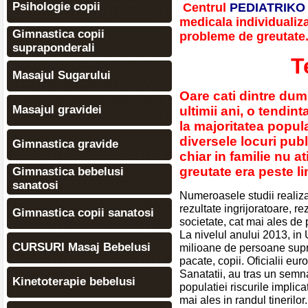
Psihologie copii
Centrul
PEDIATRIKO
medicala individualiza
Gimnastica copii
probleme de greutate
supraponderali
Tel : 0
Masajul Sugarului
Oare cati dintre dum
Masajul gravidei
ultimii ani, o tendin
la majoritatea populat
diversele locuri publ
Gimnastica gravide
chiar in familie nu at
greutate era peste l
Gimnastica bebelusi
sanatosi
Numeroasele studii realizat
rezultate ingrijoratoare, r
Gimnastica copii sanatosi
societate, cat mai ales de
La nivelul anului 2013, i
CURSURI Masaj Bebelusi
milioane de persoane supr
pacate, copii. Oficialii eu
Sanatatii, au tras un semn
Kinetoterapie bebelusi
populatiei riscurile implic
mai ales in randul tinerilor.