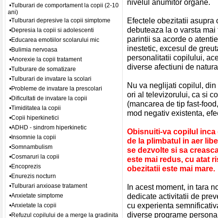
nivelul anumitor organe.
•Tulburari de comportament la copii (2-10
ani)
Efectele obezitatii asupra
•Tulburari depresive la copii simptome
debuteaza la o varsta mai
•Depresia la copii si adolescenti
parintii sa acorde o atenti
•Educarea emotiilor scolarului mic
inestetic, excesul de greu
•Bulimia nervoasa
personalitatii copilului, ac
•Anorexie la copii tratament
diverse afectiuni de natur
•Tulburare de somatizare
•Tulburari de invatare la scolari
Nu va neglijati copilul, din 
•Probleme de invatare la prescolari
ori al televizorului, ca si
•Dificultati de invatare la copii
(mancarea de tip fast-food, 
•Timiditatea la copii
mod negativ existenta, efect
•Copii hiperkinetici
•ADHD - sindrom hiperkinetic
Obisnuiti-va copilul inca
•Insomnie la copii
de la plimbatul in aer lib
•Somnambulism
se dezvolte si sa creasca
•Cosmaruri la copii
este mai redus, cu atat ri
•Encoprezis
obezitatii este mai mare.
•Enurezis nocturn
•Tulburari anxioase tratament
In acest moment, in tara 
dedicate activitatii de prev
•Anxietate simptome
cu experienta semnificativa
•Anxietate la copii
diverse programe personal
•Refuzul copilului de a merge la gradinita