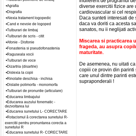
Indiferent de programul de
diverse exercitii fizice are
•Agrafia
cardiovascular si cel respi
•Disgrafia
Daca sunteti interesati de
•Alexia tratament logopedic
daca va doriti ca acesta s
•Cand e nevoie de logoped
sanatos, nu ii neglijati activ
•Tulburari de limbaj
•Tulburari de scris - citit
Miscarea si practicarea un
•Afonie - Disfonie
frageda, au asupra copilul
•Fonastenia si pseudofonastenia
maturitate.
•Raguseala vocii
•Tulburari de voce
De asemenea, nu uitati ca r
•Dizartria (disartrie)
copiii ce provin din parint
•Dislexia la copii
care unul dintre parinti est
•Rinolalie deschisa - inchisa
supraponderali !
•Dislalie polimorfa - monomorfa
•Tulburari de pronuntie (articulare)
•Educarea limbajului
•Educarea auzului fonematic -
dezvoltarea lui
•Educarea sunetului L- CORECTARE
•Rotacismul â corectarea sunetului R-
exercitii pentru pronuntarea corecta a
sunetului R
•Educarea sunetului R- CORECTARE