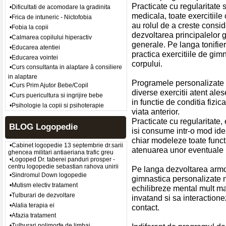
Practicate cu regularitate
•Dificultati de acomodare la gradinita
medicala, toate exercitiil
•Frica de intuneric - Nictofobia
au rolul de a creste consid
•Fobia la copii
dezvoltarea principalelor 
•Calmarea copilului hiperactiv
generale. Pe langa tonifie
•Educarea atentiei
practica exercitiile de gi
•Educarea vointei
corpului.
•Curs consultanta in alaptare â consiliere
in alaptare
Programele personalizate de
•Curs Prim Ajutor Bebe/Copil
diverse exercitii atent ale
•Curs puericultura si ingrijire bebe
in functie de conditia fizic
•Psihologie la copii si psihoterapie
viata anterior.
Practicate cu regularitate, 
BLOG Logopedie
isi consume intr-o mod ideal
chiar modeleze toate funct
•Cabinet logopedie 13 septembrie dr.sarii
atenuarea unor eventuale 
ghencea militari antiaeriana trafic greu
•Logoped Dr. taberei panduri prosper -
centru logopedie sebastian rahova unirii
Pe langa dezvoltarea armo
•Sindromul Down logopedie
gimnastica personalizate n
•Mutism electiv tratament
echilibreze mental mult mai
•Tulburari de dezvoltare
invatand si sa interactione
•Alalia terapia ei
contact.
•Afazia tratament
•Tulburari polimorfe de limbaj