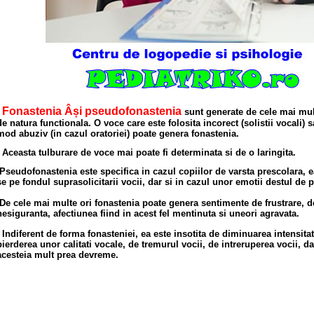
Fonastenia Âși pseudofonastenia
sunt generate de cele mai mul
de natura functionala. O voce care este folosita incorect (solistii vocali) s
mod abuziv (in cazul oratoriei) poate genera fonastenia.
Aceasta tulburare de voce mai poate fi determinata si de o laringita.
Pseudofonastenia este specifica in cazul copiilor de varsta prescolara,
se pe fondul suprasolicitarii vocii, dar si in cazul unor emotii destul de 
De cele mai multe ori fonastenia poate genera sentimente de frustrare, d
nesiguranta, afectiunea fiind in acest fel mentinuta si uneori agravata.
Indiferent de forma fonasteniei, ea este insotita de diminuarea intensitati
pierderea unor calitati vocale, de tremurul vocii, de intreruperea vocii, d
acesteia mult prea devreme.