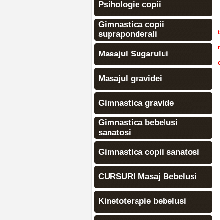
Psihologie copii
Gimnastica copii
supraponderali
Masajul Sugarului
Masajul gravidei
Gimnastica gravide
Gimnastica bebelusi
sanatosi
Gimnastica copii sanatosi
CURSURI Masaj Bebelusi
Kinetoterapie bebelusi