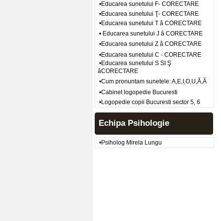
•Educarea sunetului F- CORECTARE
•Educarea sunetului Ţ- CORECTARE
•Educarea sunetului T â CORECTARE
• Educarea sunetului J â CORECTARE
•Educarea sunetului Z â CORECTARE
•Educarea sunetului C - CORECTARE
•Educarea sunetului S SI Ş
âCORECTARE
•Cum pronuntam sunetele: A,E,I,O,U,Ă,Ă
•Cabinet logopedie Bucuresti
•Logopedie copii Bucuresti sector 5, 6
Echipa Psihologie
•Psiholog Mirela Lungu