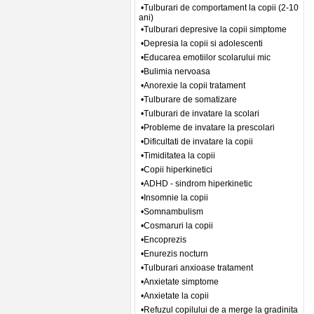
•Tulburari de comportament la copii (2-10
ani)
•Tulburari depresive la copii simptome
•Depresia la copii si adolescenti
•Educarea emotiilor scolarului mic
•Bulimia nervoasa
•Anorexie la copii tratament
•Tulburare de somatizare
•Tulburari de invatare la scolari
•Probleme de invatare la prescolari
•Dificultati de invatare la copii
•Timiditatea la copii
•Copii hiperkinetici
•ADHD - sindrom hiperkinetic
•Insomnie la copii
•Somnambulism
•Cosmaruri la copii
•Encoprezis
•Enurezis nocturn
•Tulburari anxioase tratament
•Anxietate simptome
•Anxietate la copii
•Refuzul copilului de a merge la gradinita