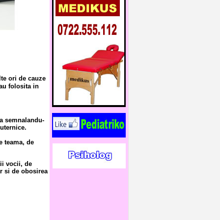
te ori de cauze
au folosita in
 ea semnalandu-
puternice.
e teama, de
i vocii, de
ar si de obosirea