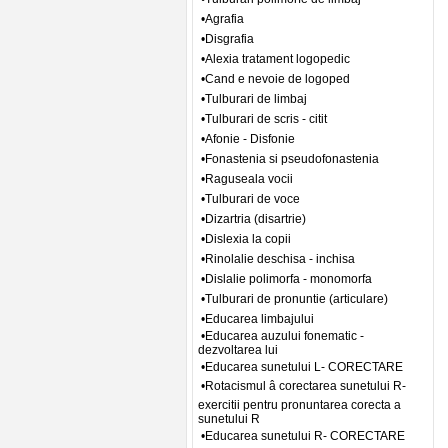
•Agrafia
•Disgrafia
•Alexia tratament logopedic
•Cand e nevoie de logoped
•Tulburari de limbaj
•Tulburari de scris - citit
•Afonie - Disfonie
•Fonastenia si pseudofonastenia
•Raguseala vocii
•Tulburari de voce
•Dizartria (disartrie)
•Dislexia la copii
•Rinolalie deschisa - inchisa
•Dislalie polimorfa - monomorfa
•Tulburari de pronuntie (articulare)
•Educarea limbajului
•Educarea auzului fonematic -
dezvoltarea lui
•Educarea sunetului L- CORECTARE
•Rotacismul â corectarea sunetului R-
exercitii pentru pronuntarea corecta a
sunetului R
•Educarea sunetului R- CORECTARE