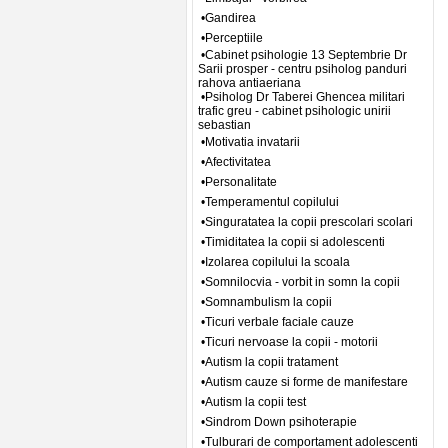
•Gandirea
•Perceptiile
•Cabinet psihologie 13 Septembrie Dr
Sarii prosper - centru psiholog panduri
rahova antiaeriana
•Psiholog Dr Taberei Ghencea militari
trafic greu - cabinet psihologic unirii
sebastian
•Motivatia invatarii
•Afectivitatea
•Personalitate
•Temperamentul copilului
•Singuratatea la copii prescolari scolari
•Timiditatea la copii si adolescenti
•Izolarea copilului la scoala
•Somnilocvia - vorbit in somn la copii
•Somnambulism la copii
•Ticuri verbale faciale cauze
•Ticuri nervoase la copii - motorii
•Autism la copii tratament
•Autism cauze si forme de manifestare
•Autism la copii test
•Sindrom Down psihoterapie
•Tulburari de comportament adolescenti