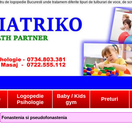
ru de logopedie Bucuresti unde tratamem diferite tipuri de tulburari de voce, de scr
Logopedie
Baby / Kids
e
Preturi
Psihologie
gym
Fonastenia si pseudofonastenia