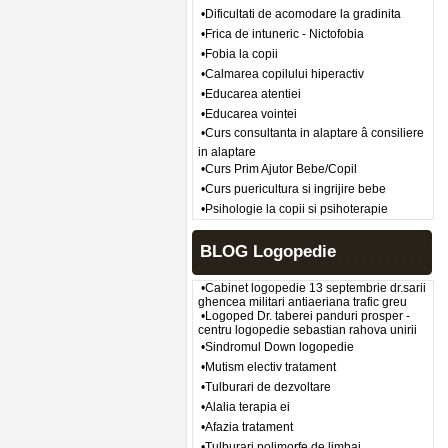
•Dificultati de acomodare la gradinita
•Frica de intuneric - Nictofobia
•Fobia la copii
•Calmarea copilului hiperactiv
•Educarea atentiei
•Educarea vointei
•Curs consultanta in alaptare â consiliere
in alaptare
•Curs Prim Ajutor Bebe/Copil
•Curs puericultura si ingrijire bebe
•Psihologie la copii si psihoterapie
BLOG Logopedie
•Cabinet logopedie 13 septembrie dr.sarii
ghencea militari antiaeriana trafic greu
•Logoped Dr. taberei panduri prosper -
centru logopedie sebastian rahova unirii
•Sindromul Down logopedie
•Mutism electiv tratament
•Tulburari de dezvoltare
•Alalia terapia ei
•Afazia tratament
•Tulburari polimorfe de limbaj