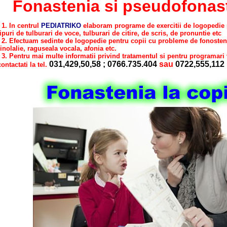
Fonastenia si pseudofonas
1. In centrul
PEDIATRIKO
elaboram programe de exercitii de logopedie p
tipuri de tulburari de voce, tulburari de citire, de scris, de pronuntie etc
2. Efectuam sedinte de logopedie pentru copii cu probleme de fonosteni
rinolalie, raguseala vocala, afonia etc.
3. Pentru mai multe informatii privind tratamentul si pentru programari
031,429,50,58 ; 0766.735.404
sau
0722,555,112
contactati la tel.