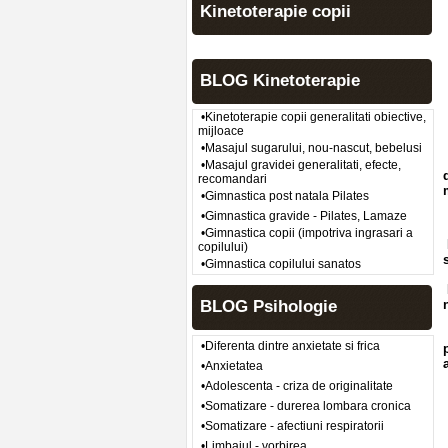
Kinetoterapie copii
BLOG Kinetoterapie
•Kinetoterapie copii generalitati obiective,
mijloace
•Masajul sugarului, nou-nascut, bebelusi
•Masajul gravidei generalitati, efecte,
recomandari
•Gimnastica post natala Pilates
•Gimnastica gravide - Pilates, Lamaze
•Gimnastica copii (impotriva ingrasari a
copilului)
•Gimnastica copilului sanatos
BLOG Psihologie
•Diferenta dintre anxietate si frica
•Anxietatea
•Adolescenta - criza de originalitate
•Somatizare - durerea lombara cronica
•Somatizare - afectiuni respiratorii
•Limbajul - vorbirea